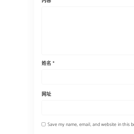
内容
姓名
*
网址
Save my name, email, and website in this 