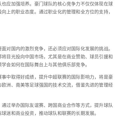
队也应加强培养。豪门球队的核心竞争力不仅仅体现在球
极向上的职业态度。通过职业化的管理和全方位的支持，
要面对国内的激烈竞争，还必须应对国际化发展的挑战。
部将目光投向中国市场，尤其是在商业赞助、球员引援和
须学会如何在国际舞台上与其他俱乐部竞争。
赛事中取得好成绩，提升中超联赛的国际影响力，将是豪
与欧洲、南美等足球强国的技术交流，借鉴先进的管理经
。通过举办国际友谊赛、跨国商业合作等方式，提升球队
际球迷和商业投资，推动球队和联赛的长期发展。