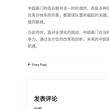
中超豪门的低谷期并非一时的偶然，而是多种
及青训体系的完善，都是球队重新崛起的关键
煌的巅峰。
与此同时，面对全球化的挑战，中超豪门应当
争力。通过全方位的改革和创新，未来的中超
机遇。
Prev Post
发表评论