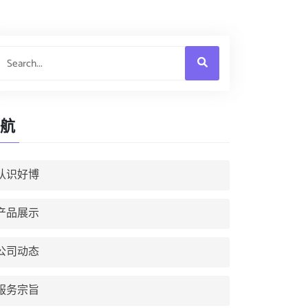
航
认识好博
产品展示
公司动态
服务宗旨