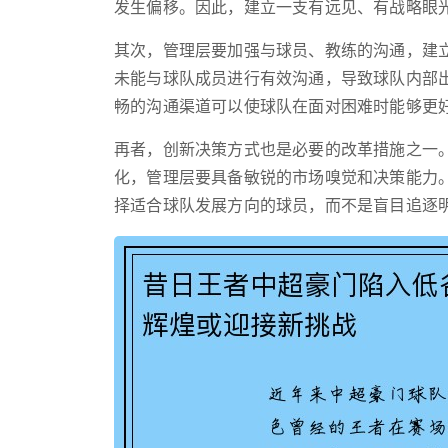
发生偏移。因此，建立一支有远见、有战略眼
其次，管理层要加强与球员、教练的沟通，建
未能与球队成员进行有效沟通，导致球队内部
畅的沟通渠道可以使球队在面对困难时能够更
再者，创新决策方式也是必要的改革措施之一
化，管理层要具备敏锐的市场嗅觉和决策能力
择适合球队发展方向的球员，而不是盲目追逐