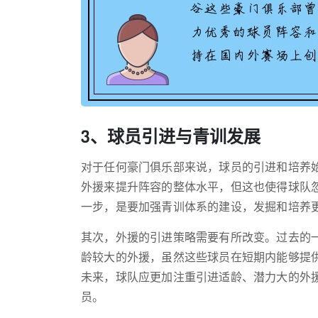
3、球员引进与青训发展
对于任何豪门俱乐部来说，球员的引进和培养
外援来提升阵容的整体水平，但这也使得球队
一步，是要加强青训体系的建设，发掘和培养
其次，外援的引进策略需要有所改变。过去的
龄较大的外援，虽然这些球员在短期内能够提
未来，球队应更加注重引进适龄、潜力大的外
员。