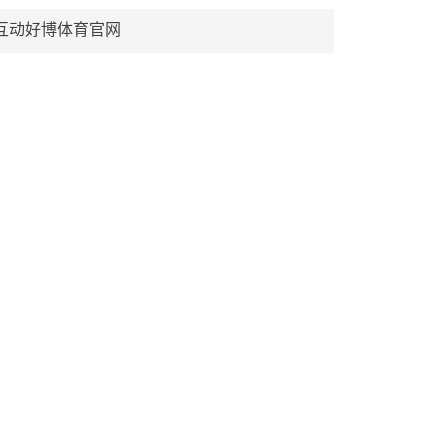
互动好博体育官网