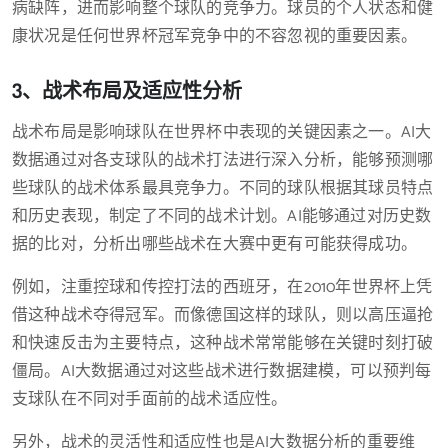
病缺阵，进而影响整个球队的竞争力。球员的个人状态和健
康状况是任何世界杯冠军竞争中的不容忽视的重要因素。
3、战术布局及适应性分析
战术布局是影响球队在世界杯中表现的关键因素之一。AI大
数据通过对各支球队的战术打法进行深入分析，能够预测哪
些球队的战术体系最具竞争力。不同的球队根据其球员特点
和历史表现，制定了不同的战术计划。AI能够通过对历史数
据的比对，分析出哪些战术在大赛中更有可能获得成功。
例如，注重控球和传控打法的西班牙，在2010年世界杯上凭
借这种战术夺得冠军。而像德国这样的球队，则以高压逼抢
和快速反击为主要特点，这种战术常常能够在关键时刻打破
僵局。AI大数据通过对这些战术进行数据建模，可以预判每
支球队在不同对手面前的战术适应性。
另外，战术的灵活性和适应性也是AI大数据分析的重要维