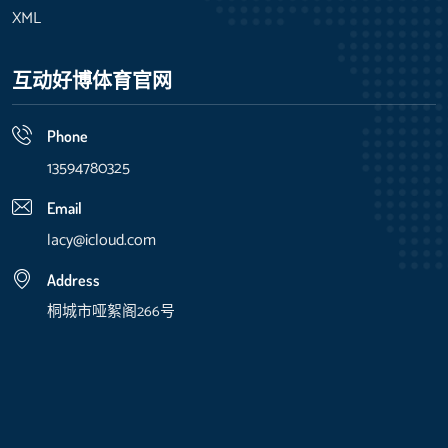
XML
互动好博体育官网
Phone
13594780325
Email
lacy@icloud.com
Address
桐城市哑絮阁266号