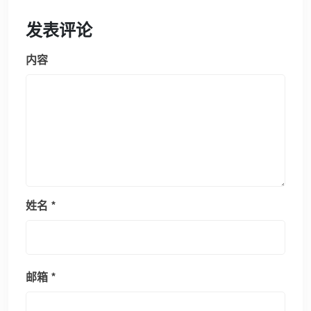
发表评论
内容
姓名
*
邮箱
*