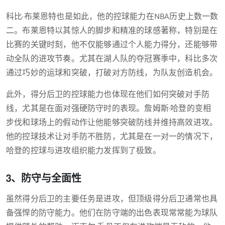
科比·布莱恩特也是如此，他的控球能力在NBA历史上数一数
二。布莱恩特以其惊人的脚步和精准的球感著称，特别是在
比赛的关键时刻，他不仅能够通过个人能力得分，还能够带
动全队的进攻节奏。尤其在湖人队的夺冠赛季中，科比多次
通过巧妙的运球和突破，打破对方防线，为队友创造机会。
此外，得分后卫的控球能力也体现在他们如何突破对手防
线，尤其是在面对强硬防守时的表现。詹姆斯·哈登的变相
步伐和球场上的假动作让他能够突破防线并维持高效进攻。
他的控球技术让对手防不胜防，尤其是在一对一的情况下，
哈登的控球与进攻组织能力发挥到了极致。
3、防守与全面性
虽然得分后卫的主要任务是进攻，但顶级得分后卫通常也具
备强悍的防守能力。他们在防守端的出色表现常常能为球队