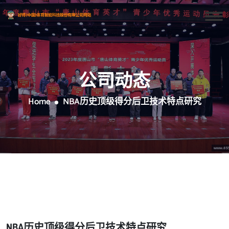
公司动态
Home
NBA历史顶级得分后卫技术特点研究
NBA历史顶级得分后卫技术特点研究