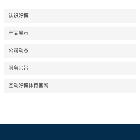
认识好博
产品展示
公司动态
服务宗旨
互动好博体育官网