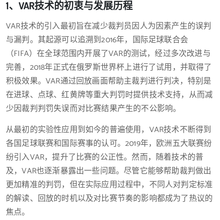
1、VAR技术的初衷与发展历程
VAR技术的引入最初旨在减少裁判员因人为因素产生的误判
与漏判。其起源可以追溯到2016年，国际足球联合会
（FIFA）在全球范围内开展了VAR的测试，经过多次改进与
完善，2018年正式在俄罗斯世界杯上进行了试用，并取得了
积极效果。VAR通过回放画面帮助主裁判进行判决，特别是
在进球、点球、红黄牌等重大判罚时提供技术支持，从而减
少因裁判判罚失误而对比赛结果产生的不公影响。
从最初的实验性应用到如今的普遍使用，VAR技术不断得到
各国足球联赛和国际赛事的认可。2019年，欧洲五大联赛纷
纷引入VAR，提升了比赛的公正性。然而，随着技术的普
及，VAR也逐渐暴露出一些问题。尽管它能够帮助裁判做出
更加精准的判罚，但在实际应用过程中，不同人对判定标准
的解读、回放的时机以及对比赛节奏的影响都成为了热议的
焦点。