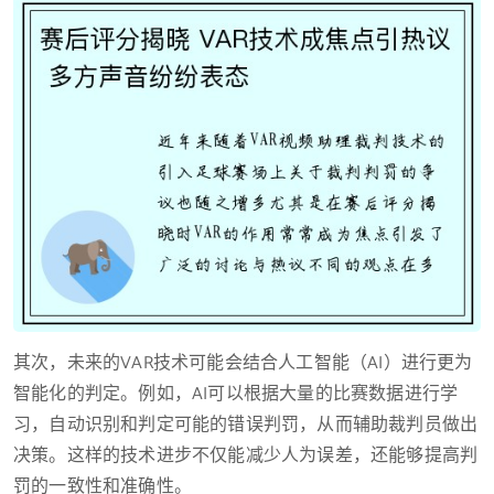
其次，未来的VAR技术可能会结合人工智能（AI）进行更为
智能化的判定。例如，AI可以根据大量的比赛数据进行学
习，自动识别和判定可能的错误判罚，从而辅助裁判员做出
决策。这样的技术进步不仅能减少人为误差，还能够提高判
罚的一致性和准确性。