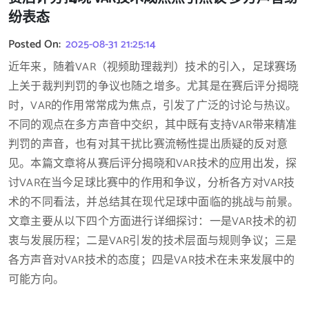
纷表态
Posted On:
2025-08-31 21:25:14
近年来，随着VAR（视频助理裁判）技术的引入，足球赛场
上关于裁判判罚的争议也随之增多。尤其是在赛后评分揭晓
时，VAR的作用常常成为焦点，引发了广泛的讨论与热议。
不同的观点在多方声音中交织，其中既有支持VAR带来精准
判罚的声音，也有对其干扰比赛流畅性提出质疑的反对意
见。本篇文章将从赛后评分揭晓和VAR技术的应用出发，探
讨VAR在当今足球比赛中的作用和争议，分析各方对VAR技
术的不同看法，并总结其在现代足球中面临的挑战与前景。
文章主要从以下四个方面进行详细探讨：一是VAR技术的初
衷与发展历程；二是VAR引发的技术层面与规则争议；三是
各方声音对VAR技术的态度；四是VAR技术在未来发展中的
可能方向。