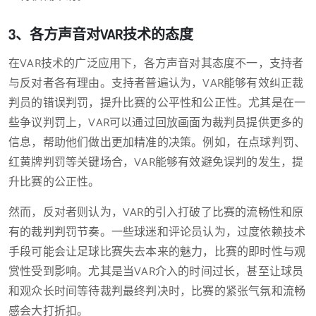
3、各方声音对VAR技术的态度
在VAR技术的广泛应用下，各方声音对其态度不一，支持者
与反对者各有理由。支持者普遍认为，VAR能够有效纠正裁
判员的错误判罚，提升比赛的公平性和公正性。尤其是在一
些争议判罚上，VAR可以通过回放画面为裁判员提供更多的
信息，帮助他们做出更加精准的决策。例如，在点球判罚、
红黄牌判罚等关键场合，VAR能够有效避免误判的发生，提
升比赛的公正性。
然而，反对者则认为，VAR的引入打破了比赛的流畅性和原
有的裁判判罚节奏。一些球迷和评论员认为，过度依赖技术
手段可能会让足球比赛失去本来的魅力，比赛的即时性与观
赏性受到影响。尤其是当VAR介入的时间过长，甚至让球员
和观众长时间等待裁判最终判决时，比赛的紧张气氛和流畅
感会大打折扣。