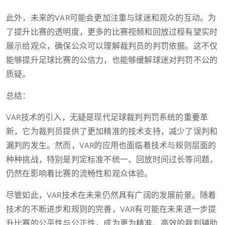
此外，未来的VAR可能会更加注重与球迷和观众的互动。为
了提升比赛的透明度，更多的比赛视频和回放过程有望实时
展示给观众，确保公众可以理解裁判员的判罚依据。这不仅
能够提升足球比赛的公信力，也能够缓解球迷对判罚不公的
质疑。
总结：
VAR技术的引入，无疑是现代足球裁判判罚系统的重要革
新，它为裁判员提供了更加精准的技术支持，减少了误判和
漏判的发生。然而，VAR的应用也面临着技术与规则层面的
种种挑战，特别是判定标准不统一、回放时间过长等问题，
仍然在影响着比赛的流畅性和观众体验。
尽管如此，VAR技术在未来仍然具有广阔的发展前景。随着
技术的不断进步和规则的完善，VAR有可能在未来进一步提
升比赛的公平性与公正性，成为更为精准、高效的裁判辅助