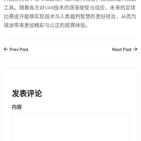
工具。随着各方对VAR技术的逐渐接受与适应，未来的足球
比赛或许能够实现技术与人类裁判智慧的更好结合，从而为
球迷带来更加精彩与公正的观赛体验。
Prev Post
Next Post
发表评论
内容