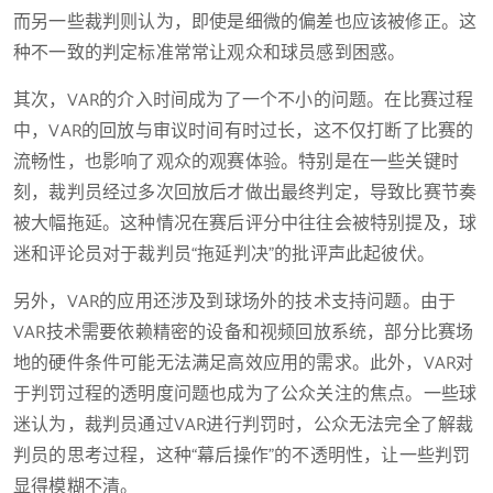
而另一些裁判则认为，即使是细微的偏差也应该被修正。这
种不一致的判定标准常常让观众和球员感到困惑。
其次，VAR的介入时间成为了一个不小的问题。在比赛过程
中，VAR的回放与审议时间有时过长，这不仅打断了比赛的
流畅性，也影响了观众的观赛体验。特别是在一些关键时
刻，裁判员经过多次回放后才做出最终判定，导致比赛节奏
被大幅拖延。这种情况在赛后评分中往往会被特别提及，球
迷和评论员对于裁判员“拖延判决”的批评声此起彼伏。
另外，VAR的应用还涉及到球场外的技术支持问题。由于
VAR技术需要依赖精密的设备和视频回放系统，部分比赛场
地的硬件条件可能无法满足高效应用的需求。此外，VAR对
于判罚过程的透明度问题也成为了公众关注的焦点。一些球
迷认为，裁判员通过VAR进行判罚时，公众无法完全了解裁
判员的思考过程，这种“幕后操作”的不透明性，让一些判罚
显得模糊不清。