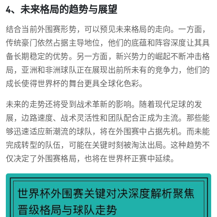
4、未来格局的趋势与展望
结合当前外围赛形势，可以预见未来格局的走向。一方面，
传统豪门依然占据主导地位，他们的底蕴和阵容深度让其具
备长期稳定的优势。另一方面，新兴势力的崛起不断冲击格
局，亚洲和非洲球队正在展现出前所未有的竞争力，他们的
成长使得世界杯的舞台更具全球化色彩。
未来的走势还将受到战术革新的影响。随着现代足球的发
展，边路速度、战术灵活性和团队配合正成为主流。那些能
够迅速适应新潮流的球队，将在外围赛中占据先机。而未能
完成转型的队伍，可能在关键时刻被淘汰出局。这种趋势不
仅决定了外围赛格局，也将在世界杯正赛中延续。