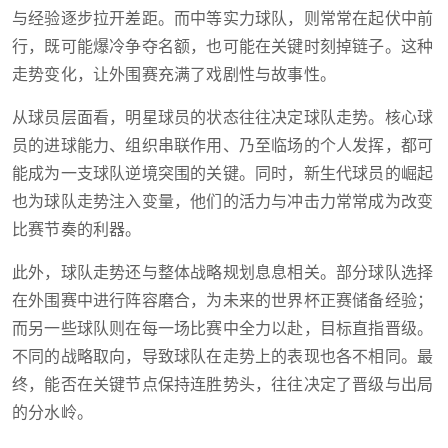
与经验逐步拉开差距。而中等实力球队，则常常在起伏中前
行，既可能爆冷争夺名额，也可能在关键时刻掉链子。这种
走势变化，让外围赛充满了戏剧性与故事性。
从球员层面看，明星球员的状态往往决定球队走势。核心球
员的进球能力、组织串联作用、乃至临场的个人发挥，都可
能成为一支球队逆境突围的关键。同时，新生代球员的崛起
也为球队走势注入变量，他们的活力与冲击力常常成为改变
比赛节奏的利器。
此外，球队走势还与整体战略规划息息相关。部分球队选择
在外围赛中进行阵容磨合，为未来的世界杯正赛储备经验；
而另一些球队则在每一场比赛中全力以赴，目标直指晋级。
不同的战略取向，导致球队在走势上的表现也各不相同。最
终，能否在关键节点保持连胜势头，往往决定了晋级与出局
的分水岭。