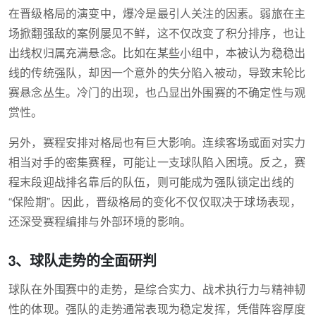
在晋级格局的演变中，爆冷是最引人关注的因素。弱旅在主
场掀翻强敌的案例屡见不鲜，这不仅改变了积分排序，也让
出线权归属充满悬念。比如在某些小组中，本被认为稳稳出
线的传统强队，却因一个意外的失分陷入被动，导致末轮比
赛悬念丛生。冷门的出现，也凸显出外围赛的不确定性与观
赏性。
另外，赛程安排对格局也有巨大影响。连续客场或面对实力
相当对手的密集赛程，可能让一支球队陷入困境。反之，赛
程末段迎战排名靠后的队伍，则可能成为强队锁定出线的
“保险期”。因此，晋级格局的变化不仅仅取决于球场表现，
还深受赛程编排与外部环境的影响。
3、球队走势的全面研判
球队在外围赛中的走势，是综合实力、战术执行力与精神韧
性的体现。强队的走势通常表现为稳定发挥，凭借阵容厚度