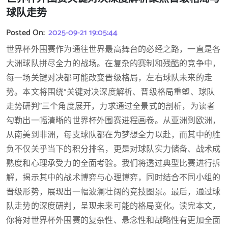
球队走势
Posted On:
2025-09-21 19:05:44
世界杯外围赛作为通往世界最高舞台的必经之路，一直是各
大洲球队拼尽全力的战场。在复杂的赛制和残酷的竞争中，
每一场关键对决都可能改变晋级格局，左右球队未来的走
势。本文将围绕“关键对决深度解析、晋级格局重塑、球队
走势研判”三个角度展开，力求通过全景式的剖析，为读者
勾勒出一幅清晰的世界杯外围赛进程画卷。从亚洲到欧洲，
从南美到非洲，每支球队都在为梦想全力以赴，而其中的胜
负不仅关乎当下的积分排名，更是对球队实力储备、战术成
熟度和心理承受力的全面考验。我们将透过典型比赛进行拆
解，揭示其中的战术博弈与心理博弈，同时结合不同小组的
晋级形势，展现出一幅波澜壮阔的竞技图景。最后，通过球
队走势的深度研判，呈现未来可能的格局变化。读完本文，
你将对世界杯外围赛的复杂性、悬念性和战略性有更加全面