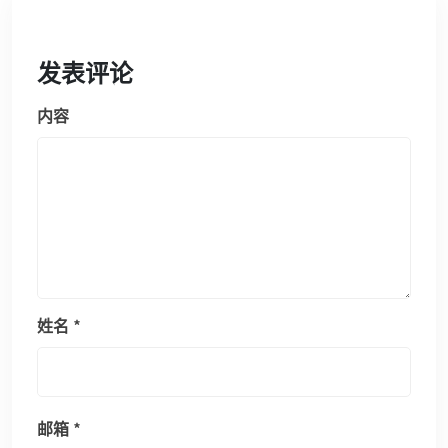
发表评论
内容
姓名
*
邮箱
*