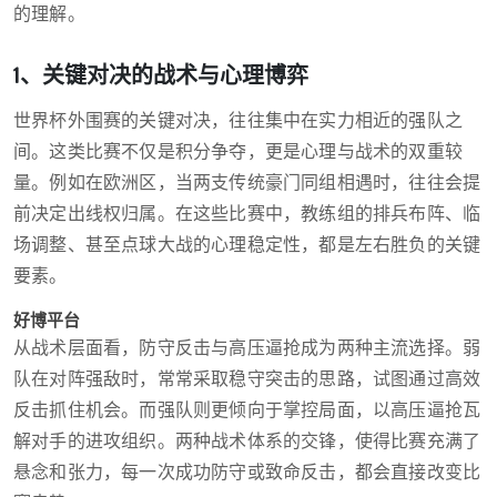
的理解。
1、关键对决的战术与心理博弈
世界杯外围赛的关键对决，往往集中在实力相近的强队之
间。这类比赛不仅是积分争夺，更是心理与战术的双重较
量。例如在欧洲区，当两支传统豪门同组相遇时，往往会提
前决定出线权归属。在这些比赛中，教练组的排兵布阵、临
场调整、甚至点球大战的心理稳定性，都是左右胜负的关键
要素。
好博平台
从战术层面看，防守反击与高压逼抢成为两种主流选择。弱
队在对阵强敌时，常常采取稳守突击的思路，试图通过高效
反击抓住机会。而强队则更倾向于掌控局面，以高压逼抢瓦
解对手的进攻组织。两种战术体系的交锋，使得比赛充满了
悬念和张力，每一次成功防守或致命反击，都会直接改变比