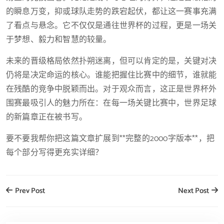
的瞬息万变，抑或球队走势的跌宕起伏，都让这一赛事充满
了看点与悬念。它不仅仅是通往世界杯的过程，更是一场关
于梦想、毅力和智慧的较量。
未来的晋级格局依然扑朔迷离，但可以肯定的是，关键对决
仍将是决定命运的核心。谁能把握住比赛中的细节，谁就能
在残酷的竞争中脱颖而出。对于观众而言，这正是世界杯外
围赛最吸引人的魅力所在：在每一场关键比赛中，世界足球
的新篇章正在被书写。
要不要我帮你把这篇文章扩展到**完整的2000字版本**，把
每个部分写得更充实详细？
Prev Post
Next Post