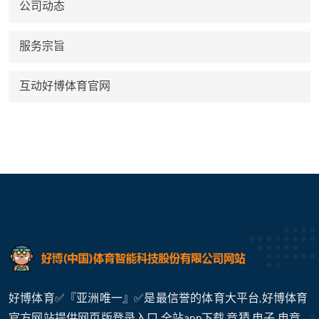
公司动态
服务宗旨
互动好博体育官网
好博体育✅『亚洲唯一』✅是最信誉的体育大平台,好博体育
官方网站提供网页版登录入口,全站app下载,竞猜,电子,电竞,