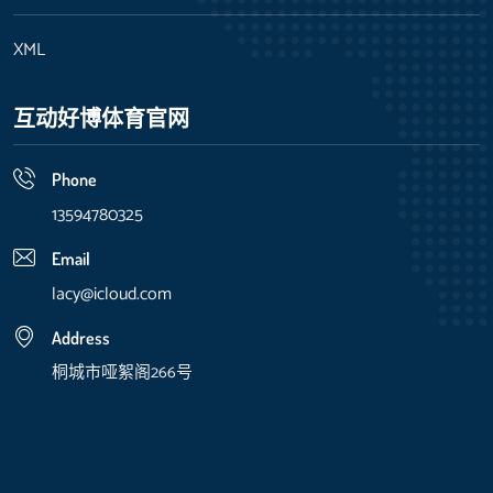
XML
互动好博体育官网
Phone
13594780325
Email
lacy@icloud.com
Address
桐城市哑絮阁266号