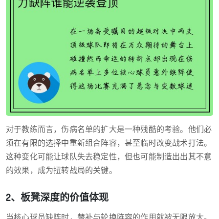
对于教练而言，伤病名单的扩大是一种残酷的考验。他们必
须在有限的选择中重新组合阵容，甚至临时改变战术打法。
这种变化可能让球队失去稳定性，但也可能制造出出其不意
的效果，成为扭转战局的关键。
2、板凳深度的价值体现
当核心球员缺阵时，替补与轮换阵容的作用就被无限放大。