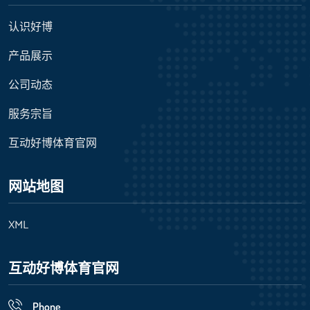
认识好博
产品展示
公司动态
服务宗旨
互动好博体育官网
网站地图
XML
互动好博体育官网
Phone