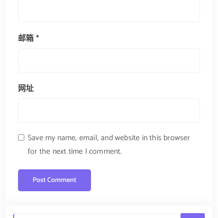
邮箱
*
网址
Save my name, email, and website in this browser
for the next time I comment.