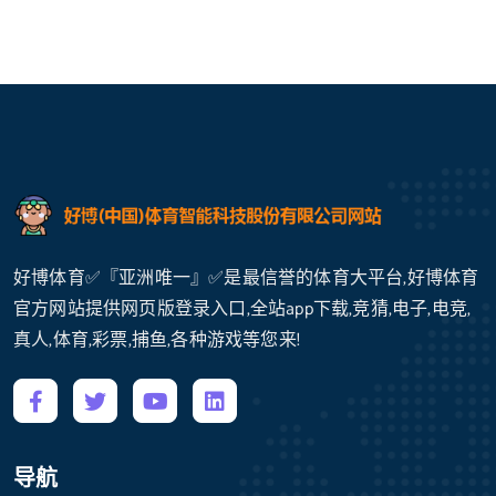
好博体育✅『亚洲唯一』✅是最信誉的体育大平台,好博体育
官方网站提供网页版登录入口,全站app下载,竞猜,电子,电竞,
真人,体育,彩票,捕鱼,各种游戏等您来!
导航