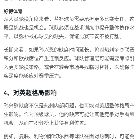
好博体育
从人员轮换角度来看，替补球员需要承担更多比赛责任，这
既是挑战也是机会。球队必须在战术训练中提升整体协作水
平，以弥补核心球员的缺失，保证比赛节奏不被打乱。
长期来看，如果孙兴慜的缺席时间延长，将对热刺争夺联赛
积分和欧战席位产生连锁反应。球队管理层可能需要考虑引
入更多轮换策略，或者在转会市场寻找临时替补，以确保阵
容深度能够应对赛季压力。
4、对英超格局影响
孙兴慜缺席不仅是热刺内部问题，也可能对英超整体格局产
生影响。作为顶级球员，他的缺席可能让其他竞争对手看到
机会，从而在积分榜上获得有利位置。
例如，曼联、利物浦和切尔西等球队在面对热刺时，可能会