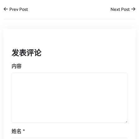
Prev Post
Next Post
发表评论
内容
姓名
*