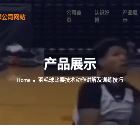
公司首
认识好
产品展
页
博
示
产品展示
Home
羽毛球比赛技术动作讲解及训练技巧