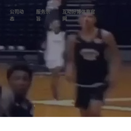
公司动
服务宗
互动好博体育官
态
旨
网