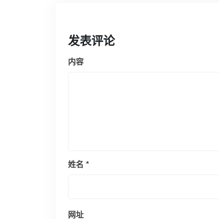
发表评论
内容
姓名
*
网址