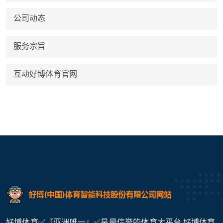
公司动态
服务宗旨
互动好博体育官网
好博体育✅『亚洲唯一』✅是最信誉的体育大平台,好博体育