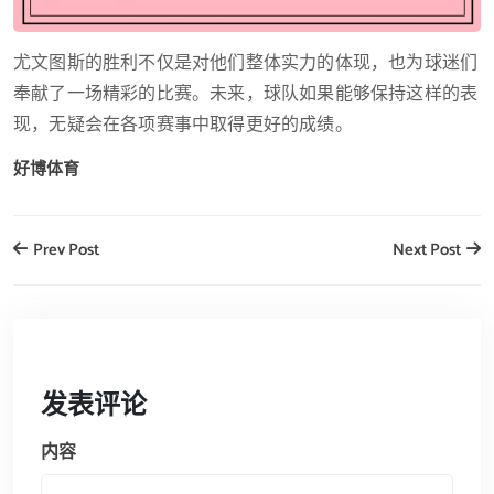
尤文图斯的胜利不仅是对他们整体实力的体现，也为球迷们
奉献了一场精彩的比赛。未来，球队如果能够保持这样的表
现，无疑会在各项赛事中取得更好的成绩。
好博体育
Prev Post
Next Post
发表评论
内容