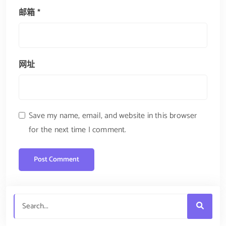
邮箱
*
网址
Save my name, email, and website in this browser
for the next time I comment.