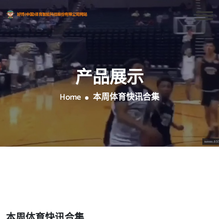
产品展示
Home
本周体育快讯合集
本周体育快讯合集