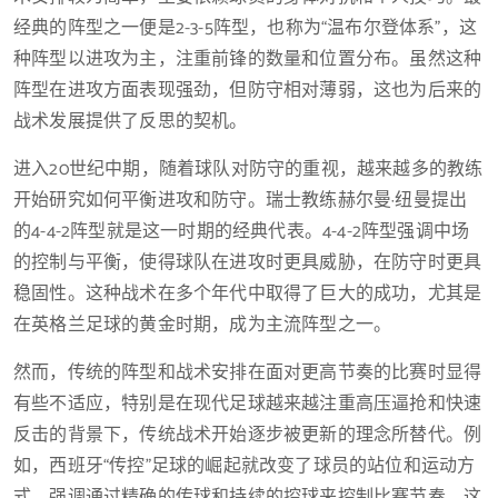
经典的阵型之一便是2-3-5阵型，也称为“温布尔登体系”，这
种阵型以进攻为主，注重前锋的数量和位置分布。虽然这种
阵型在进攻方面表现强劲，但防守相对薄弱，这也为后来的
战术发展提供了反思的契机。
进入20世纪中期，随着球队对防守的重视，越来越多的教练
开始研究如何平衡进攻和防守。瑞士教练赫尔曼·纽曼提出
的4-4-2阵型就是这一时期的经典代表。4-4-2阵型强调中场
的控制与平衡，使得球队在进攻时更具威胁，在防守时更具
稳固性。这种战术在多个年代中取得了巨大的成功，尤其是
在英格兰足球的黄金时期，成为主流阵型之一。
然而，传统的阵型和战术安排在面对更高节奏的比赛时显得
有些不适应，特别是在现代足球越来越注重高压逼抢和快速
反击的背景下，传统战术开始逐步被更新的理念所替代。例
如，西班牙“传控”足球的崛起就改变了球员的站位和运动方
式，强调通过精确的传球和持续的控球来控制比赛节奏。这