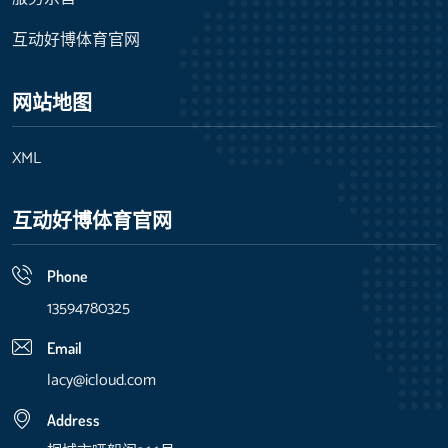
互动好博体育官网
网站地图
XML
互动好博体育官网
Phone
13594780325
Email
lacy@icloud.com
Address