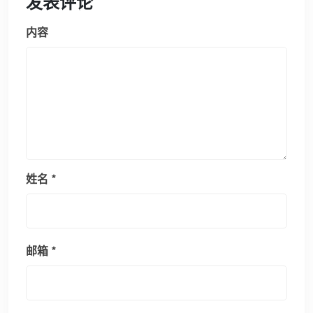
发表评论
内容
姓名
*
邮箱
*