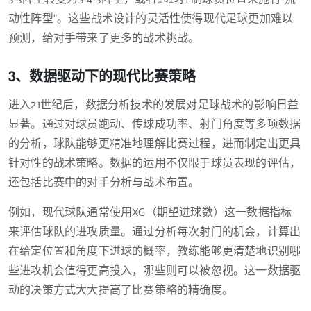
动性阵型”。这些战术设计的灵活性使得现代足球更加难以
预测，给对手带来了更多的战术挑战。
3、数据驱动下的现代比赛策略
进入21世纪后，数据分析技术的发展对足球战术的影响日益
显著。通过对球员跑动、传球成功率、射门角度等多项数据
的分析，球队能够更精准地理解比赛过程，进而制定出更具
针对性的战术策略。数据的运用不仅限于球员表现的评估，
还包括比赛中的对手分析与战术布置。
例如，现代球队通常使用XG（期望进球数）这一数据指标
来评估球队的进攻质量。通过分析每次射门的机会，计算出
在给定位置和角度下进球的概率，教练能够更清楚地识别哪
些进攻机会值得更高投入，哪些则可以被忽视。这一数据驱
动的决策方式大大提高了比赛策略的精确度。