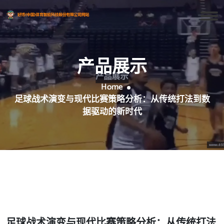
产品展示
Home
足球战术演变与现代比赛策略分析：从传统打法到数
据驱动的新时代
足球战术演变与现代比赛策略分析：从传统打法