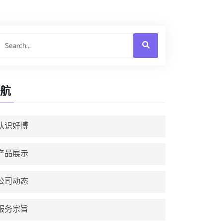
航
认识好博
产品展示
公司动态
服务宗旨