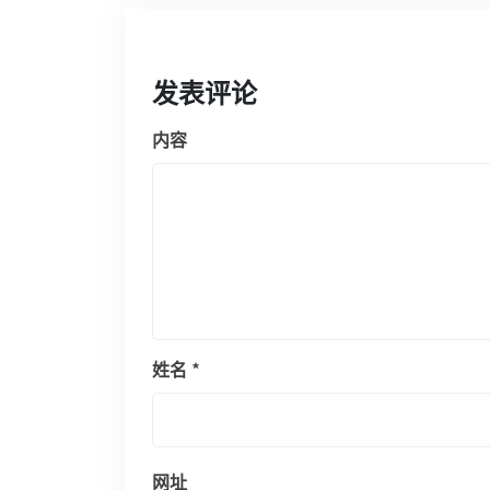
发表评论
内容
姓名
*
网址