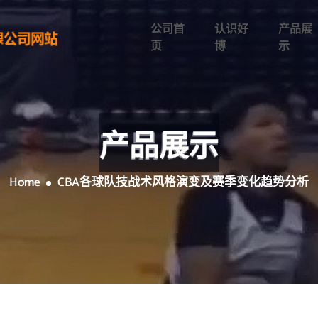
公司首
认识好
产品展
页
博
示
产品展示
Home
CBA各球队技战术风格演变及赛季变化趋势分析