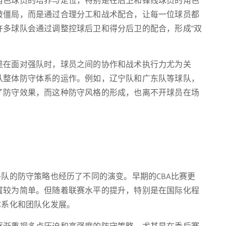
角色球员的培养与定位，特别是在后卫和锋线球员的角色
破僵局，而是通过合理分工和战术配合，让每一位球员都
许多球队会通过调整控球后卫和得分后卫的配合，形成“双
是在面对强队时，球员之间的协作和战术执行力尤为关
队整体防守体系的运作。例如，辽宁队和广东队等球队，
了防守效果，而这种防守风格的形成，也离不开球员在场
各队的防守策略也经历了不同的演变。早期的CBA比赛更
置较为简单。但随着联赛水平的提升，特别是在国际化程
体系化和团队化发展。