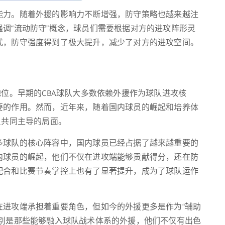
能力。随着外援的影响力不断增强，防守策略也越来越注
调“流动防守”概念，球员们需要根据对方的进攻阵形灵
式，防守强度得到了极大提升，减少了对方的进攻空间。
地位。早期的CBA球队大多数依赖外援作为球队进攻核
要的作用。然而，近年来，随着国内球员的崛起和培养体
员共同主导的局面。
多球队的核心阵容中，国内球员已经占据了越来越重要的
内球员的崛起，他们不仅在进攻端能够贡献得分，还在防
配合和比赛节奏掌控上也有了显著提升，成为了球队运作
在进攻端承担着重要角色，但如今的外援更多是作为“辅助
特别是那些能够融入球队战术体系的外援，他们不仅有出色