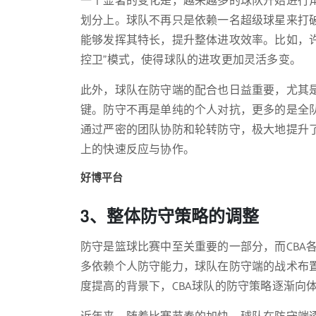
一个显著的变化是，越来越多的球队开始进行
划分上。球队不再只是依赖一名超级球星来打
能够发挥其特长，提升整体进攻效率。比如，
控卫”模式，使得球队的进攻更加灵活多变。
此外，球队在防守端的配合也日益重要，尤其
键。防守不再是单纯的个人对抗，更多的是全
通过严密的团队协防和轮转防守，极大地提升
上的快速反应与协作。
好博平台
3、整体防守策略的调整
防守是篮球比赛中至关重要的一部分，而CBA
多依赖个人防守能力，球队在防守端的战术布
度提高的背景下，CBA球队的防守策略逐渐向