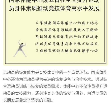
运动员的恢复能力是竞技体育中的一个重要环节。国家体能
中心还将为运动员提供先进的恢复设备与治疗技术。通过结
合运动员训练与恢复的双重需求，体能中心不仅注重提升运
动员的竞技能力，还关注其身体的恢复与保养，为运动员的
长期发展奠定了坚实的基础。