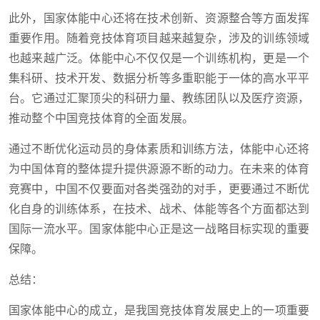
此外，国家体能中心还将在技术创新、资源整合等方面发挥
重要作用。随着竞技体育项目越来越复杂，涉及的训练领域
也越来越广泛。体能中心不仅仅是一个训练机构，更是一个
集科研、技术开发、数据分析等多重职能于一体的高水平平
台。它通过汇聚顶尖的科研力量、教练团队以及医疗资源，
推动整个中国竞技体育的全面发展。
通过不断优化运动员的身体素质和训练方法，体能中心还将
为中国体育的整体提升提供源源不断的动力。在未来的体育
竞赛中，中国不仅要面对各类强劲的对手，更要通过不断优
化自身的训练体系，在技术、战术、体能等各个方面都达到
国际一流水平。国家体能中心正是这一战略目标实现的重要
保障。
总结：
国家体能中心的成立，是我国竞技体育发展史上的一项重要