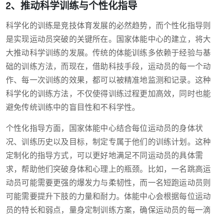
2、推动科学训练与个性化指导
科学化的训练是竞技体育发展的必然趋势，而个性化指导则
是实现运动员突破的关键所在。国家体能中心的建立，将大
大推动科学训练的发展。传统的体能训练多依赖于经验与基
础的训练方法，而现在，借助科技手段，运动员的每一个动
作、每一次训练的效果，都可以被精准地监测和记录。这种
科学化的训练方法，不仅使得训练过程更加高效，同时也能
避免传统训练中的盲目性和不科学性。
个性化指导方面，国家体能中心结合每位运动员的身体状
况、训练历史以及目标，制定专属于他们的训练计划。这种
定制化的指导方式，可以更好地满足不同运动员的具体需
求，帮助他们突破身体和心理上的瓶颈。比如，一名跳高运
动员可能需要更强的爆发力与柔韧性，而一名短跑运动员则
可能需要提升下肢的力量和耐力。体能中心会根据每位运动
员的特长和弱点，量身定制训练方案，确保运动员的每一滴